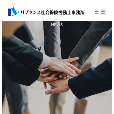
コ
ナ
ン
ビ
テ
ゲ
ン
ー
NEWS
ツ
シ
へ
ョ
ス
ン
キ
に
ッ
移
プ
動